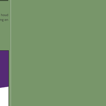
n houd
ing en