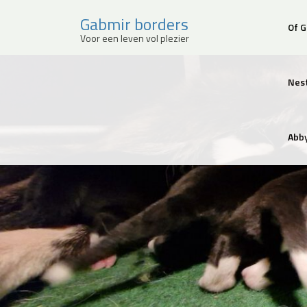
Gabmir borders
Of 
Voor een leven vol plezier
Sla
over
Nes
en
ga
meteen
naar
Abby
de
inhoud