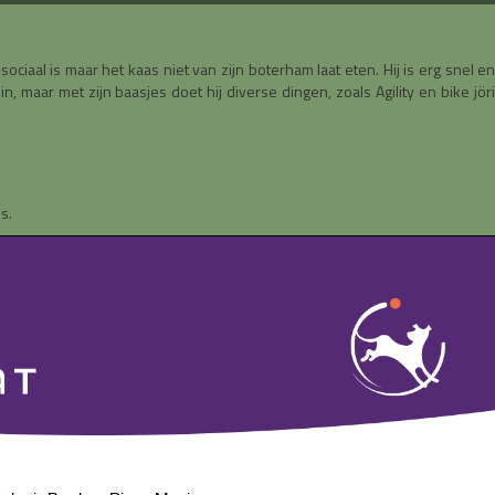
sociaal is maar het kaas niet van zijn boterham laat eten. Hij is erg snel e
 maar met zijn baasjes doet hij diverse dingen, zoals Agility en bike jör
s.