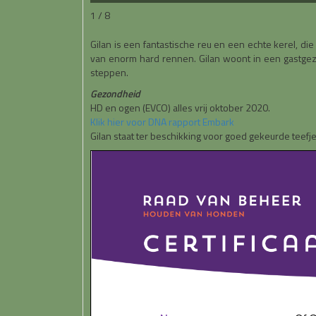
1 / 8
Gilan is een fantastische reu en een echte kerel, die 
van enorm hard rennen. Gilan woont in een gastgezin,
steppen.
Gezondheid
HD en ogen (EVCO) alles vrij oktober 2020.
Klik hier voor DNA rapport Embark
Gilan staat ter beschikking voor goed gekeurde teefje