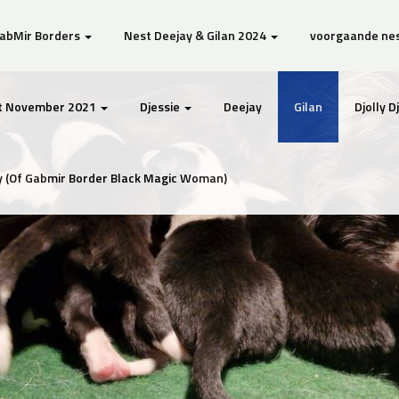
GabMir Borders
Nest Deejay & Gilan 2024
voorgaande ne
t November 2021
Djessie
Deejay
Gilan
Djolly 
 (Of Gabmir Border Black Magic Woman)