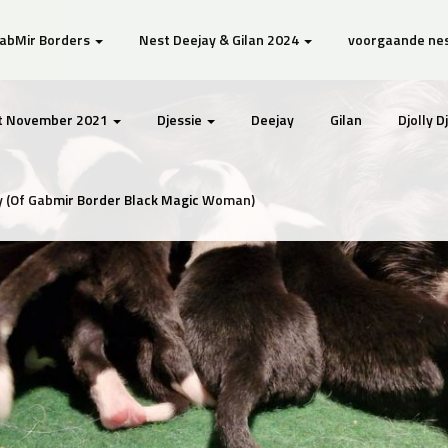
GabMir Borders
Nest Deejay & Gilan 2024
voorgaande ne
t November 2021
Djessie
Deejay
Gilan
Djolly 
 (Of Gabmir Border Black Magic Woman)