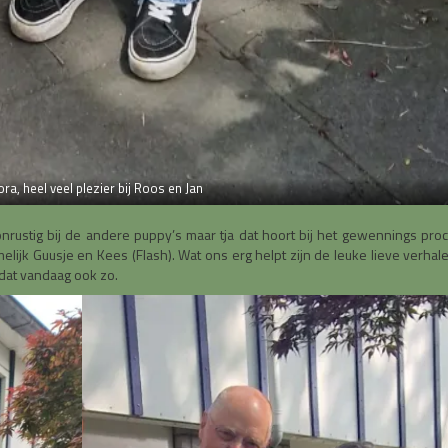
a, heel veel plezier bij Roos en Jan
onrustig bij de andere puppy’s maar tja dat hoort bij het gewennings pro
jk Guusje en Kees (Flash). Wat ons erg helpt zijn de leuke lieve verhal
 dat vandaag ook zo.