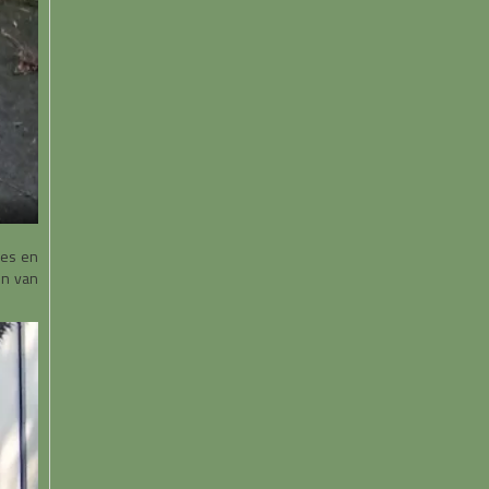
ces en
en van