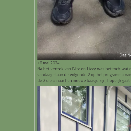
Dag Nor
18 mei 2024
Na het vertrek van Blitz en Lizzy was het toch wat 
vandaag staan de volgende 2 op het programma nameli
de 2 die al naar hun nieuwe baasje zijn, hopelijk gaat