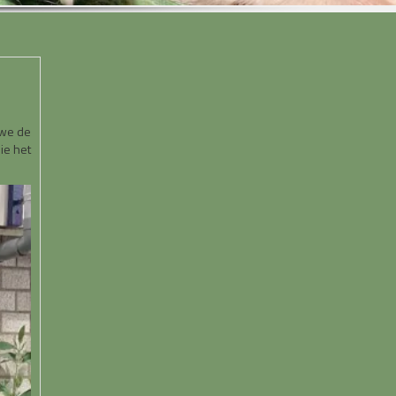
 we de
ie het