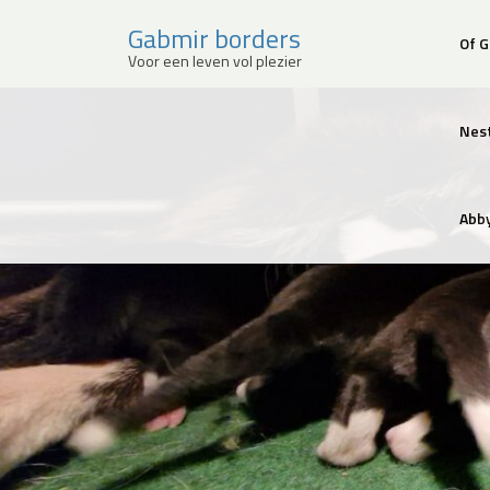
Gabmir borders
Of 
Voor een leven vol plezier
Sla
over
Nes
en
ga
meteen
naar
Abby
de
inhoud