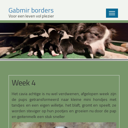
Gabmir borders
Wissel
Voor een leven vol plezier
navigatie
Sla
over
en
ga
meteen
naar
de
inhoud
Week 4
Het cavia achtige is nu wel verdwenen, afgelopen week zijn
de pups getransformeerd naar kleine mini hondjes met
tandjes en een eigen willetje. het blaft, gromt en speelt. ze
worden steviger op hun pootjes en groeien nu door de pap
en geitenmelk een stuk sneller