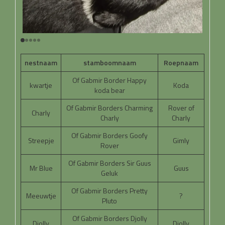
nestnaam
stamboomnaam
Roepnaam
Of Gabmir Border Happy
kwartje
Koda
koda bear
Of Gabmir Borders Charming
Rover of
Charly
Charly
Charly
Of Gabmir Borders Goofy
Streepje
Gimly
Rover
Of Gabmir Borders Sir Guus
Mr Blue
Guus
Geluk
Of Gabmir Borders Pretty
Meeuwtje
?
Pluto
Of Gabmir Borders Djolly
Djolly
Djolly