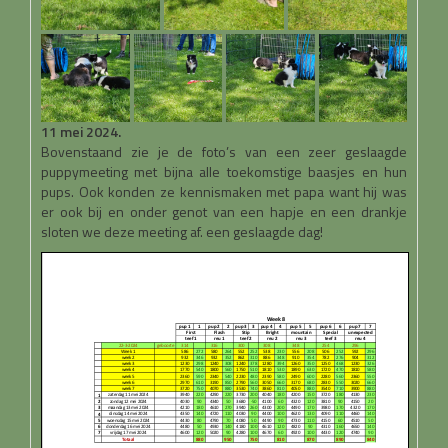
11 mei 2024.
Bovenstaand zie je de foto’s van een zeer geslaagde
puppymeeting met bijna alle toekomstige baasjes en hun
pups. Ook konden ze kennismaken met papa want hij was
er ook bij en onder genot van een hapje en een drankje
sloten we deze meeting af. een geslaagde dag!