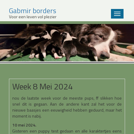
Gabmir borders
Wissel
Voor een leven vol plezier
navigatie
Sla
over
en
ga
meteen
naar
de
inhoud
Week 8 Mei 2024
nou de laatste week voor de meeste pups, ff slikken hoe
snel dit is gegaan. Aan de andere kant zal het voor de
nieuwe baasjes een eeuwigheid hebben geduurd, maar het
moment is nabij.
10 mei 2024.
Gisteren een puppy test gedaan en alle karaktertjes eens