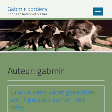
Gabmir borders
Wissel
Voor een leven vol plezier
navigatie
Sla
over
en
ga
meteen
naar
de
inhoud
Auteur:
gabmir
Gilan is weer vader geworden
van 7 puppies samen met
Riley!