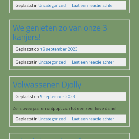
op
Geplaatst in
Uncategorized
Laat een reactie achter
We genieten zo van onze 3
kanjers!
Geplaatst op
18 september 2023
op
Geplaatst in
Uncategorized
Laat een reactie achter
We
genieten
zo
Volwassenen Djolly
van
onze
Geplaatst op
9 september 2023
3
kanjers!
Ze is twee jaar en ontpopt zich tot een zeer lieve dame!
op
Geplaatst in
Uncategorized
Laat een reactie achter
Volwassene
Djolly