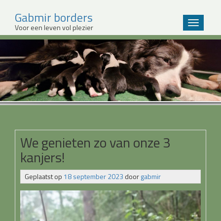
Gabmir borders
Wissel
Voor een leven vol plezier
navigatie
Sla
over
en
ga
meteen
naar
de
inhoud
We genieten zo van onze 3
kanjers!
Geplaatst op
18 september 2023
door
gabmir