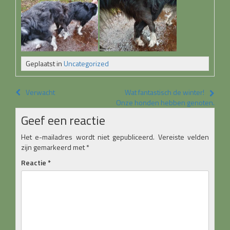
Geplaatst in
Uncategorized
Bericht
Verwacht
Wat fantastisch de winter!
Onze honden hebben genoten.
navigatie
Geef een reactie
Het e-mailadres wordt niet gepubliceerd.
Vereiste velden
zijn gemarkeerd met
*
Reactie
*