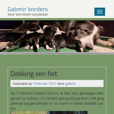
Gabmir borders
Wissel
Voor een leven vol plezier
navigatie
Sla
over
en
ga
meteen
naar
de
inhoud
Dekking een feit
Geplaatst op
3 februari 2021
door
gabmir
Op 3 Februari hebben Djessie & Jake een geslaagde date
gehad. ze hebben 15 minuten gekoppeld gestaan. Het ging
allemaal erg gemakkelijk en ze waren er beide duidelijk aan
toe.