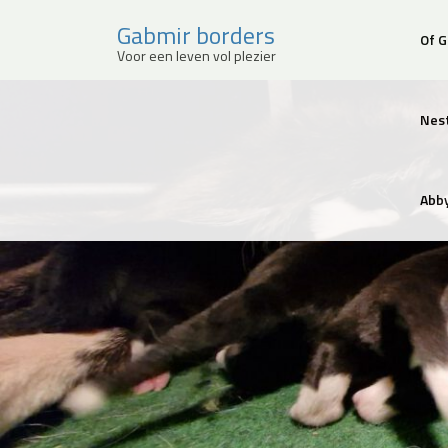
Gabmir borders
Of 
Voor een leven vol plezier
Sla
over
Nes
en
ga
meteen
naar
Abby
de
inhoud