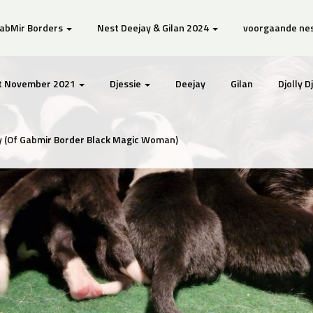
GabMir Borders
Nest Deejay & Gilan 2024
voorgaande ne
t November 2021
Djessie
Deejay
Gilan
Djolly 
 (Of Gabmir Border Black Magic Woman)