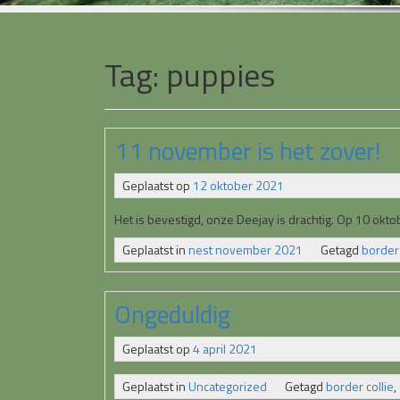
Tag:
puppies
11 november is het zover!
Geplaatst op
12 oktober 2021
Het is bevestigd, onze Deejay is drachtig. Op 10 okto
Geplaatst in
nest november 2021
Getagd
border 
Ongeduldig
Geplaatst op
4 april 2021
Geplaatst in
Uncategorized
Getagd
border collie
,